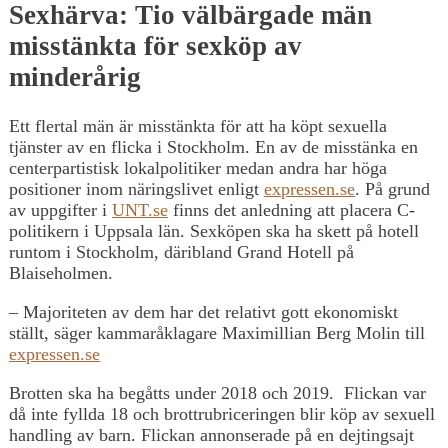
Sexhärva: Tio välbärgade män
misstänkta för sexköp av
minderårig
Ett flertal män är misstänkta för att ha köpt sexuella
tjänster av en flicka i Stockholm. En av de misstänka en
centerpartistisk lokalpolitiker medan andra har höga
positioner inom näringslivet enligt
expressen.se
. På grund
av uppgifter i
UNT.se
finns det anledning att placera C-
politikern i Uppsala län. Sexköpen ska ha skett på hotell
runtom i Stockholm, däribland Grand Hotell på
Blaiseholmen.
– Majoriteten av dem har det relativt gott ekonomiskt
ställt, säger kammaråklagare Maximillian Berg Molin till
expressen.se
Brotten ska ha begåtts under 2018 och 2019. Flickan var
då inte fyllda 18 och brottrubriceringen blir köp av sexuell
handling av barn. Flickan annonserade på en dejtingsajt