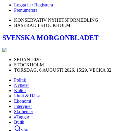
Logga in / Registrera
Prenumerera
KONSERVATIV NYHETSFÖRMEDLING
BASERAD I STOCKHOLM
SVENSKA MORGONBLADET
SEDAN 2020
STOCKHOLM
TORSDAG, 6 AUGUSTI 2026, 15:29, VECKA 32
Politik
Nyheter
Kultur
Idrott & Hälsa
Ekonomi
Intervjuer
Skribenter
#Taggar
Butik
Sök