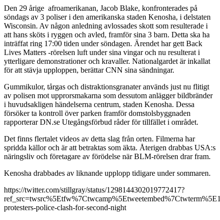
Den 29 årige afroamerikanan, Jacob Blake, konfronterades på
söndags av 3 poliser i den amerikanska staden Kenosha, i delstaten
Wisconsin. Av någon anledning avlossades skott som resulterade i
att hans sköts i ryggen och avled, framför sina 3 barn. Detta ska ha
inträffat ring 17:00 tiden under söndagen. Ärendet har gett Back
Lives Matters -rörelsen luft under sina vingar och nu resulterat i
ytterligare demonstrationer och kravaller. Nationalgardet är inkallat
för att stävja upploppen, berättar CNN sina sändningar.
Gummikulor, tårgas och distraktionsgranater används just nu flitigt
av polisen mot upprorsmakarna som dessutom anlägger bildbränder
i huvudsakligen händelserna centrum, staden Kenosha. Dessa
försöker ta kontroll över parken framför domstolsbyggnaden
rapporterar DN.se Utegångsförbud råder för tillfället i området.
Det finns flertalet videos av detta slag från orten. Filmerna har
spridda källor och är att betraktas som äkta. Återigen drabbas USA:s
näringsliv och företagare av förödelse när BLM-rörelsen drar fram.
Kenosha drabbades av liknande upplopp tidigare under sommaren.
https://twitter.com/stillgray/status/1298144302019772417?
ref_src=twsrc%5Etfw%7Ctwcamp%5Etweetembed%7Ctwterm%5E
protesters-police-clash-for-second-night