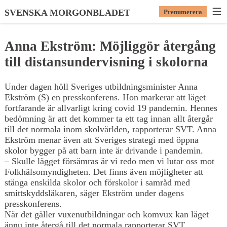
SVENSKA MORGONBLADET
Prenumerera
Anna Ekström: Möjliggör återgång
till distansundervisning i skolorna
Under dagen höll Sveriges utbildningsminister Anna
Ekström (S) en presskonferens. Hon markerar att läget
fortfarande är allvarligt kring covid 19 pandemin. Hennes
bedömning är att det kommer ta ett tag innan allt återgår
till det normala inom skolvärlden, rapporterar SVT. Anna
Ekström menar även att Sveriges strategi med öppna
skolor bygger på att barn inte är drivande i pandemin.
– Skulle lägget försämras är vi redo men vi lutar oss mot
Folkhälsomyndigheten. Det finns även möjligheter att
stänga enskilda skolor och förskolor i samråd med
smittskyddsläkaren, säger Ekström under dagens
presskonferens.
När det gäller vuxenutbildningar och komvux kan läget
ännu inte återgå till det normala rapporterar SVT